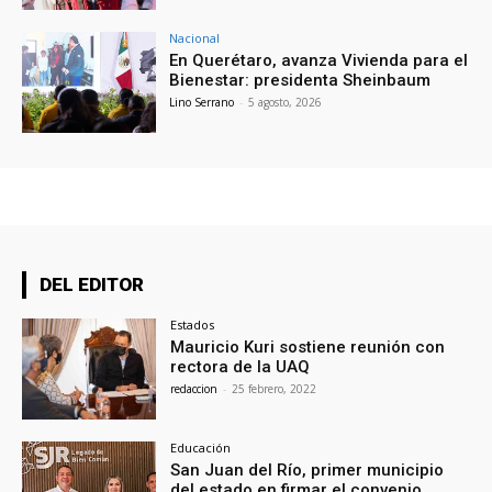
Nacional
En Querétaro, avanza Vivienda para el
Bienestar: presidenta Sheinbaum
Lino Serrano
-
5 agosto, 2026
DEL EDITOR
Estados
Mauricio Kuri sostiene reunión con
rectora de la UAQ
redaccion
-
25 febrero, 2022
Educación
San Juan del Río, primer municipio
del estado en firmar el convenio