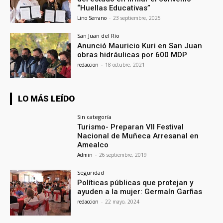
“Huellas Educativas”
Lino Serrano
-
23 septiembre, 2025
San Juan del Río
Anunció Mauricio Kuri en San Juan
obras hidráulicas por 600 MDP
redaccion
-
18 octubre, 2021
LO MÁS LEÍDO
Sin categoría
Turismo- Preparan VII Festival
Nacional de Muñeca Arresanal en
Amealco
Admin
-
26 septiembre, 2019
Seguridad
Políticas públicas que protejan y
ayuden a la mujer: Germaín Garfias
redaccion
-
22 mayo, 2024