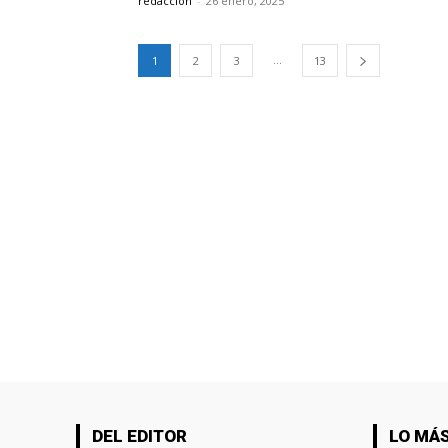
redaccion
-
26 enero, 2025
...
1
2
3
13
DEL EDITOR
LO MÁS