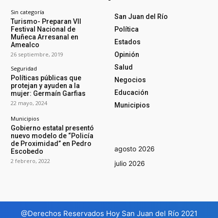
Sin categoría
San Juan del Río
Turismo- Preparan VII
Festival Nacional de
Política
Muñeca Arresanal en
Estados
Amealco
26 septiembre, 2019
Opinión
Salud
Seguridad
Políticas públicas que
Negocios
protejan y ayuden a la
Educación
mujer: Germaín Garfias
22 mayo, 2024
Municipios
Municipios
Gobierno estatal presentó
nuevo modelo de “Policía
de Proximidad” en Pedro
agosto 2026
Escobedo
2 febrero, 2022
julio 2026
@Derechos Reservados Hoy San Juan del Río 2021