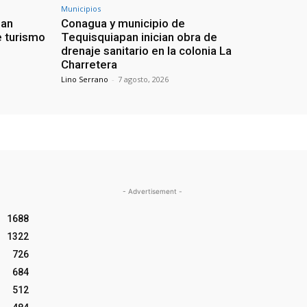
Municipios
uan
Conagua y municipio de
e turismo
Tequisquiapan inician obra de
drenaje sanitario en la colonia La
Charretera
Lino Serrano
-
7 agosto, 2026
- Advertisement -
1688
1322
726
684
512