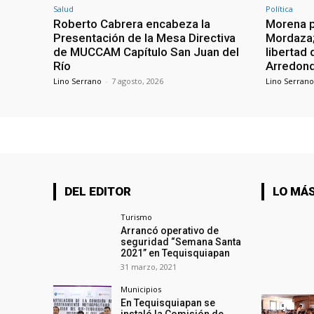
Salud
Política
Roberto Cabrera encabeza la
Morena p
Presentación de la Mesa Directiva
Mordaza;
de MUCCAM Capítulo San Juan del
libertad 
Río
Arredon
Lino Serrano
-
7 agosto, 2026
Lino Serrano
DEL EDITOR
LO MÁS
Turismo
Arrancó operativo de
seguridad “Semana Santa
2021” en Tequisquiapan
31 marzo, 2021
Municipios
En Tequisquiapan se