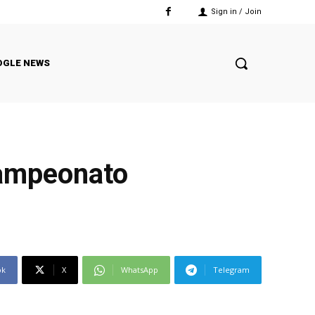
Sign in / Join
OGLE NEWS
Campeonato
ok
X
WhatsApp
Telegram