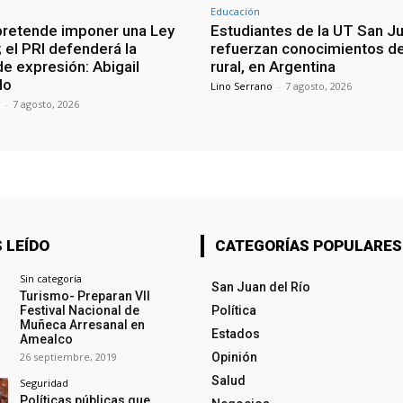
Educación
retende imponer una Ley
Estudiantes de la UT San J
 el PRI defenderá la
refuerzan conocimientos d
de expresión: Abigail
rural, en Argentina
do
Lino Serrano
-
7 agosto, 2026
-
7 agosto, 2026
 LEÍDO
CATEGORÍAS POPULARES
Sin categoría
San Juan del Río
Turismo- Preparan VII
Festival Nacional de
Política
Muñeca Arresanal en
Estados
Amealco
26 septiembre, 2019
Opinión
Salud
Seguridad
Políticas públicas que