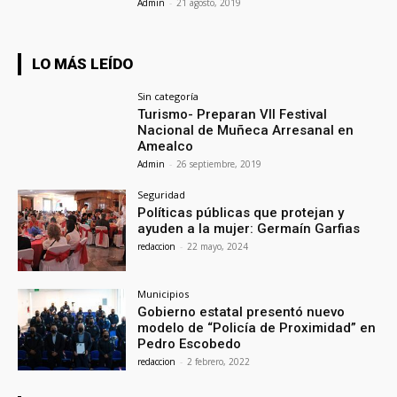
Admin
-
21 agosto, 2019
LO MÁS LEÍDO
Sin categoría
Turismo- Preparan VII Festival
Nacional de Muñeca Arresanal en
Amealco
Admin
-
26 septiembre, 2019
Seguridad
Políticas públicas que protejan y
ayuden a la mujer: Germaín Garfias
redaccion
-
22 mayo, 2024
Municipios
Gobierno estatal presentó nuevo
modelo de “Policía de Proximidad” en
Pedro Escobedo
redaccion
-
2 febrero, 2022