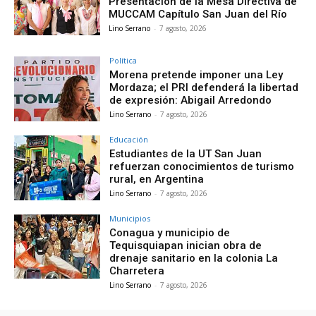
Presentación de la Mesa Directiva de
MUCCAM Capítulo San Juan del Río
Lino Serrano
-
7 agosto, 2026
Política
Morena pretende imponer una Ley
Mordaza; el PRI defenderá la libertad
de expresión: Abigail Arredondo
Lino Serrano
-
7 agosto, 2026
Educación
Estudiantes de la UT San Juan
refuerzan conocimientos de turismo
rural, en Argentina
Lino Serrano
-
7 agosto, 2026
Municipios
Conagua y municipio de
Tequisquiapan inician obra de
drenaje sanitario en la colonia La
Charretera
Lino Serrano
-
7 agosto, 2026