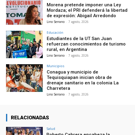
Morena pretende imponer una Ley
Mordaza; el PRI defenderá la libertad
de expresión: Abigail Arredondo
Lino Serrano
-
7 agosto, 2026
Educación
Estudiantes de la UT San Juan
refuerzan conocimientos de turismo
rural, en Argentina
Lino Serrano
-
7 agosto, 2026
Municipios
Conagua y municipio de
Tequisquiapan inician obra de
drenaje sanitario en la colonia La
Charretera
Lino Serrano
-
7 agosto, 2026
RELACIONADAS
Salud
Roberto Cabrera encabeza la