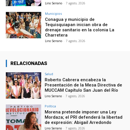
Lino Serrano
-
7 agosto, 2026
Municipios
Conagua y municipio de
Tequisquiapan inician obra de
drenaje sanitario en la colonia La
Charretera
Lino Serrano
-
7 agosto, 2026
RELACIONADAS
Salud
Roberto Cabrera encabeza la
Presentación de la Mesa Directiva de
MUCCAM Capítulo San Juan del Río
Lino Serrano
-
7 agosto, 2026
Política
Morena pretende imponer una Ley
Mordaza; el PRI defenderá la libertad
de expresión: Abigail Arredondo
Lino Serrano
-
7 agosto, 2026