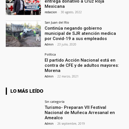
entrega donativo a Cruz Roja
Mexicana
redaccion
-
30 agosto, 2022
San Juan del Río
Continúa negando gobierno
municipal de SJR atención medica
por Covid-19 a sus empleados
Admin
-
23 julio, 2020
Política
El partido Acción Nacional está en
contra de CFE y de adultos mayores:
Morena
Admin
-
22 marzo, 2021
LO MÁS LEÍDO
Sin categoría
Turismo- Preparan VII Festival
Nacional de Muñeca Arresanal en
Amealco
Admin
-
26 septiembre, 2019