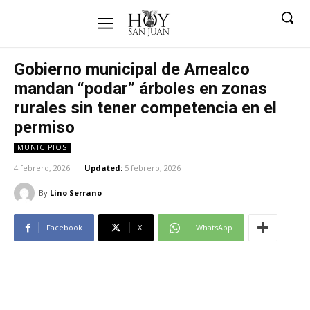
Gobierno municipal de Amealco
mandan “podar” árboles en zonas
rurales sin tener competencia en el
permiso
MUNICIPIOS
4 febrero, 2026
Updated:
5 febrero, 2026
By
Lino Serrano
Facebook
X
WhatsApp