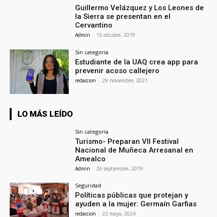
Guillermo Velázquez y Los Leones de
la Sierra se presentan en el
Cervantino
Admin
-
15 octubre, 2019
Sin categoría
Estudiante de la UAQ crea app para
prevenir acoso callejero
redaccion
-
29 noviembre, 2021
LO MÁS LEÍDO
Sin categoría
Turismo- Preparan VII Festival
Nacional de Muñeca Arresanal en
Amealco
Admin
-
26 septiembre, 2019
Seguridad
Políticas públicas que protejan y
ayuden a la mujer: Germaín Garfias
redaccion
-
22 mayo, 2024