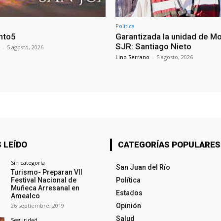
Política
nto5
Garantizada la unidad de M
SJR: Santiago Nieto
-
5 agosto, 2026
Lino Serrano
-
5 agosto, 2026
 LEÍDO
CATEGORÍAS POPULARES
Sin categoría
San Juan del Río
Turismo- Preparan VII
Festival Nacional de
Política
Muñeca Arresanal en
Estados
Amealco
26 septiembre, 2019
Opinión
Salud
Seguridad