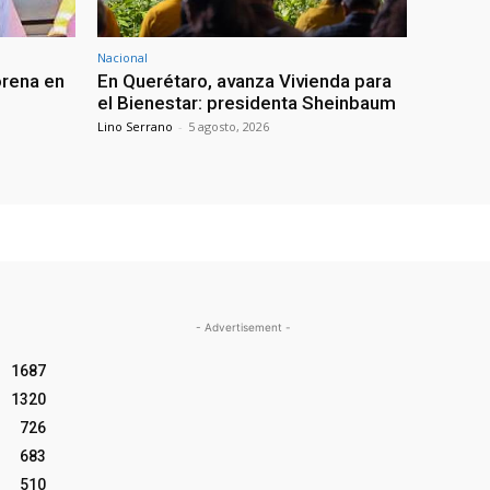
Nacional
orena en
En Querétaro, avanza Vivienda para
el Bienestar: presidenta Sheinbaum
Lino Serrano
-
5 agosto, 2026
- Advertisement -
1687
1320
726
683
510