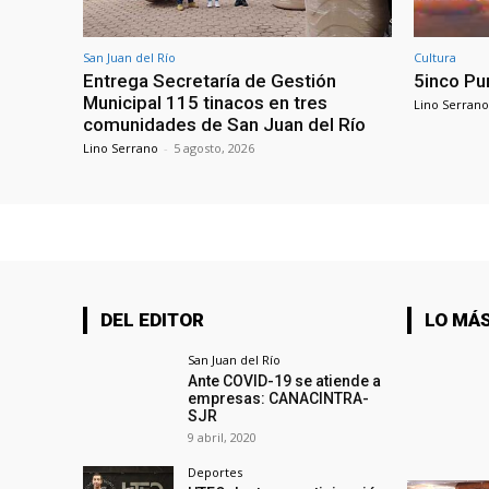
San Juan del Río
Cultura
Entrega Secretaría de Gestión
5inco Pu
Municipal 115 tinacos en tres
Lino Serrano
comunidades de San Juan del Río
Lino Serrano
-
5 agosto, 2026
DEL EDITOR
LO MÁS
San Juan del Río
Ante COVID-19 se atiende a
empresas: CANACINTRA-
SJR
9 abril, 2020
Deportes