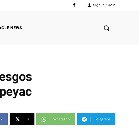
Sign in / Join
OGLE NEWS
iesgos
epeyac
ok
X
WhatsApp
Telegram