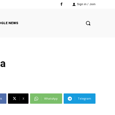
Sign in / Join
OGLE NEWS
la
ok
X
WhatsApp
Telegram