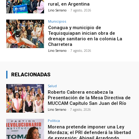
rural, en Argentina
Lino Serrano
-
7 agosto, 2026
Municipios
Conagua y municipio de
Tequisquiapan inician obra de
drenaje sanitario en la colonia La
Charretera
Lino Serrano
-
7 agosto, 2026
RELACIONADAS
Salud
Roberto Cabrera encabeza la
Presentación de la Mesa Directiva de
MUCCAM Capítulo San Juan del Río
Lino Serrano
-
7 agosto, 2026
Política
Morena pretende imponer una Ley
Mordaza; el PRI defenderá la libertad
de expresión: Abigail Arredondo