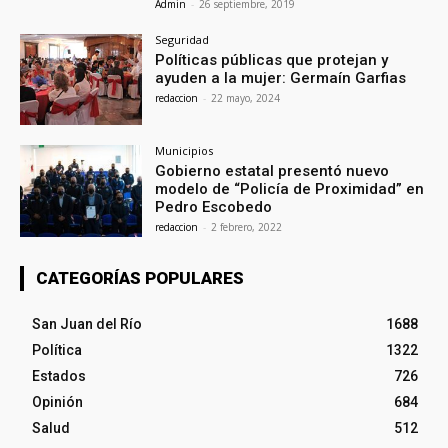
Admin
-
26 septiembre, 2019
Seguridad
Políticas públicas que protejan y
ayuden a la mujer: Germaín Garfias
redaccion
-
22 mayo, 2024
Municipios
Gobierno estatal presentó nuevo
modelo de “Policía de Proximidad” en
Pedro Escobedo
redaccion
-
2 febrero, 2022
CATEGORÍAS POPULARES
San Juan del Río
1688
Política
1322
Estados
726
Opinión
684
Salud
512