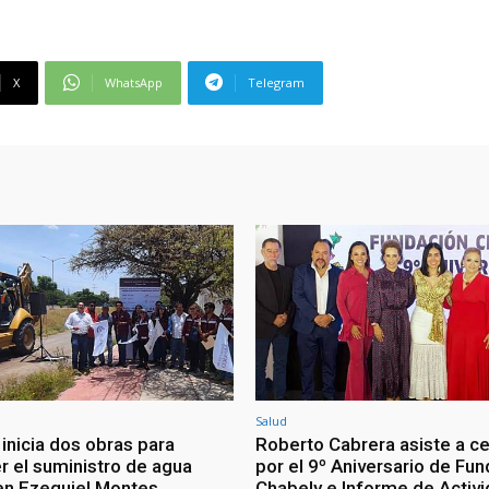
X
WhatsApp
Telegram
Salud
inicia dos obras para
Roberto Cabrera asiste a c
r el suministro de agua
por el 9º Aniversario de Fu
en Ezequiel Montes
Chabely e Informe de Activ