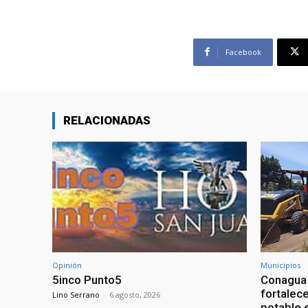
Facebook
RELACIONADAS
Opinión
Municipios
5inco Punto5
Conagua 
fortalece
Lino Serrano
-
6 agosto, 2026
potable 