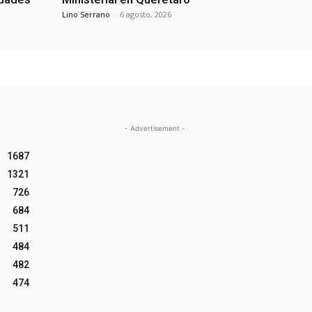
Lino Serrano
-
6 agosto, 2026
- Advertisement -
1687
1321
726
684
511
484
482
474