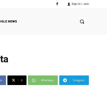
Sign in / Join
OGLE NEWS
ta
ok
X
WhatsApp
Telegram