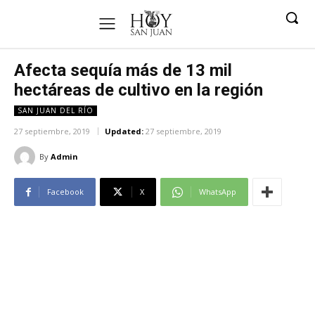
Afecta sequía más de 13 mil
hectáreas de cultivo en la región
SAN JUAN DEL RÍO
27 septiembre, 2019
Updated:
27 septiembre, 2019
By
Admin
Facebook
X
WhatsApp