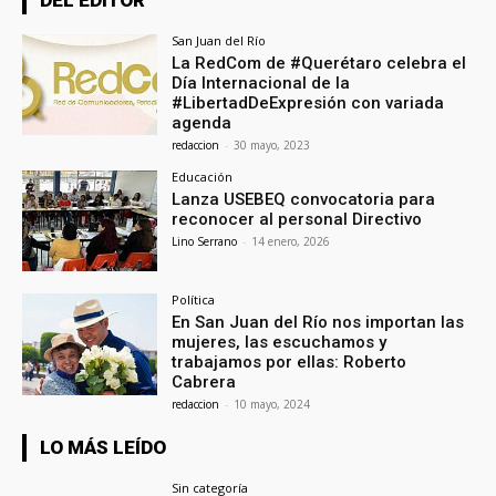
San Juan del Río
La RedCom de #Querétaro celebra el
Día Internacional de la
#LibertadDeExpresión con variada
agenda
redaccion
-
30 mayo, 2023
Educación
Lanza USEBEQ convocatoria para
reconocer al personal Directivo
Lino Serrano
-
14 enero, 2026
Política
En San Juan del Río nos importan las
mujeres, las escuchamos y
trabajamos por ellas: Roberto
Cabrera
redaccion
-
10 mayo, 2024
LO MÁS LEÍDO
Sin categoría