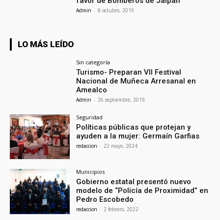
favor de Bomberos de Jalpan
Admin
-
8 octubre, 2019
LO MÁS LEÍDO
Sin categoría
Turismo- Preparan VII Festival
Nacional de Muñeca Arresanal en
Amealco
Admin
-
26 septiembre, 2019
Seguridad
Políticas públicas que protejan y
ayuden a la mujer: Germaín Garfias
redaccion
-
22 mayo, 2024
Municipios
Gobierno estatal presentó nuevo
modelo de “Policía de Proximidad” en
Pedro Escobedo
redaccion
-
2 febrero, 2022