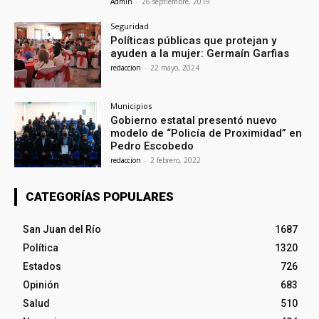
Admin
-
26 septiembre, 2019
Seguridad
Políticas públicas que protejan y
ayuden a la mujer: Germaín Garfias
redaccion
-
22 mayo, 2024
Municipios
Gobierno estatal presentó nuevo
modelo de “Policía de Proximidad” en
Pedro Escobedo
redaccion
-
2 febrero, 2022
CATEGORÍAS POPULARES
San Juan del Río
1687
Política
1320
Estados
726
Opinión
683
Salud
510