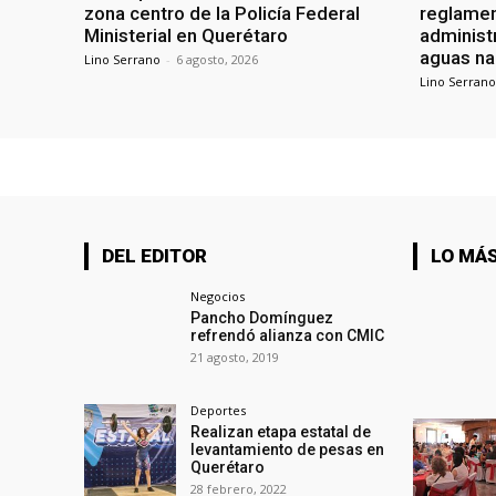
zona centro de la Policía Federal
reglamen
Ministerial en Querétaro
administ
aguas na
Lino Serrano
-
6 agosto, 2026
Lino Serrano
DEL EDITOR
LO MÁS
Negocios
Pancho Domínguez
refrendó alianza con CMIC
21 agosto, 2019
Deportes
Realizan etapa estatal de
levantamiento de pesas en
Querétaro
28 febrero, 2022