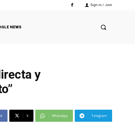
Sign in / Join
OGLE NEWS
irecta y
to”
ok
X
WhatsApp
Telegram