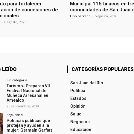
to para fortalecer
Municipal 115 tinacos en tr
ración de concesiones de
comunidades de San Juan d
cionales
Lino Serrano
-
5 agosto, 2026
-
6 agosto, 2026
 LEÍDO
CATEGORÍAS POPULARES
Sin categoría
San Juan del Río
Turismo- Preparan VII
Festival Nacional de
Política
Muñeca Arresanal en
Estados
Amealco
26 septiembre, 2019
Opinión
Salud
Seguridad
Políticas públicas que
Negocios
protejan y ayuden a la
Educación
mujer: Germaín Garfias