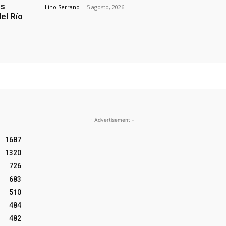
es
Lino Serrano
-
5 agosto, 2026
el Río
- Advertisement -
1687
1320
726
683
510
484
482