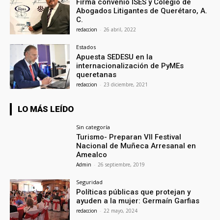
Firma convenio ISES y Colegio de
Abogados Litigantes de Querétaro, A.
C.
redaccion
-
26 abril, 2022
Estados
Apuesta SEDESU en la
internacionalización de PyMEs
queretanas
redaccion
-
23 diciembre, 2021
LO MÁS LEÍDO
Sin categoría
Turismo- Preparan VII Festival
Nacional de Muñeca Arresanal en
Amealco
Admin
-
26 septiembre, 2019
Seguridad
Políticas públicas que protejan y
ayuden a la mujer: Germaín Garfias
redaccion
-
22 mayo, 2024