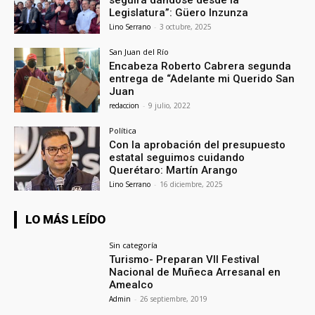
seguirá dándose desde la
Legislatura”: Güero Inzunza
Lino Serrano
-
3 octubre, 2025
San Juan del Río
Encabeza Roberto Cabrera segunda
entrega de “Adelante mi Querido San
Juan
redaccion
-
9 julio, 2022
Política
Con la aprobación del presupuesto
estatal seguimos cuidando
Querétaro: Martín Arango
Lino Serrano
-
16 diciembre, 2025
LO MÁS LEÍDO
Sin categoría
Turismo- Preparan VII Festival
Nacional de Muñeca Arresanal en
Amealco
Admin
-
26 septiembre, 2019