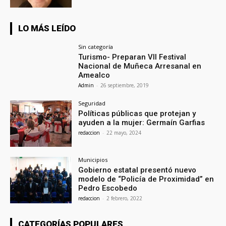
LO MÁS LEÍDO
Sin categoría
Turismo- Preparan VII Festival
Nacional de Muñeca Arresanal en
Amealco
Admin
-
26 septiembre, 2019
Seguridad
Políticas públicas que protejan y
ayuden a la mujer: Germaín Garfias
redaccion
-
22 mayo, 2024
Municipios
Gobierno estatal presentó nuevo
modelo de “Policía de Proximidad” en
Pedro Escobedo
redaccion
-
2 febrero, 2022
CATEGORÍAS POPULARES