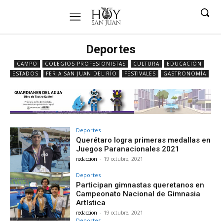
Deportes
CAMPO
COLEGIOS PROFESIONISTAS
CULTURA
EDUCACIÓN
ESTADOS
FERIA SAN JUAN DEL RÍO
FESTIVALES
GASTRONOMÍA
Deportes
Querétaro logra primeras medallas en
Juegos Paranacionales 2021
redaccion
-
19 octubre, 2021
Deportes
Participan gimnastas queretanos en
Campeonato Nacional de Gimnasia
Artística
redaccion
-
19 octubre, 2021
Deportes