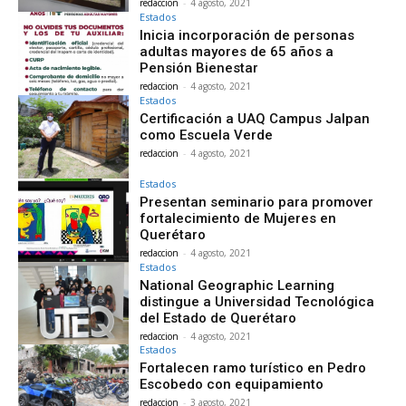
redaccion
-
4 agosto, 2021
Estados
Inicia incorporación de personas
adultas mayores de 65 años a
Pensión Bienestar
redaccion
-
4 agosto, 2021
Estados
Certificación a UAQ Campus Jalpan
como Escuela Verde
redaccion
-
4 agosto, 2021
Estados
Presentan seminario para promover
fortalecimiento de Mujeres en
Querétaro
redaccion
-
4 agosto, 2021
Estados
National Geographic Learning
distingue a Universidad Tecnológica
del Estado de Querétaro
redaccion
-
4 agosto, 2021
Estados
Fortalecen ramo turístico en Pedro
Escobedo con equipamiento
redaccion
-
3 agosto, 2021