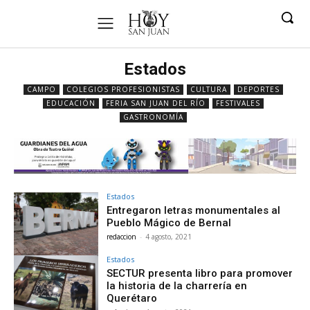
Estados
CAMPO
COLEGIOS PROFESIONISTAS
CULTURA
DEPORTES
EDUCACIÓN
FERIA SAN JUAN DEL RÍO
FESTIVALES
GASTRONOMÍA
Estados
Entregaron letras monumentales al
Pueblo Mágico de Bernal
redaccion
-
4 agosto, 2021
Estados
SECTUR presenta libro para promover
la historia de la charrería en
Querétaro