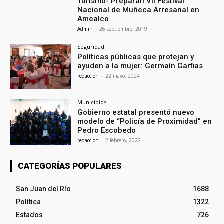
Turismo- Preparan VII Festival
Nacional de Muñeca Arresanal en
Amealco
Admin
-
26 septiembre, 2019
Seguridad
Políticas públicas que protejan y
ayuden a la mujer: Germaín Garfias
redaccion
-
22 mayo, 2024
Municipios
Gobierno estatal presentó nuevo
modelo de “Policía de Proximidad” en
Pedro Escobedo
redaccion
-
2 febrero, 2022
CATEGORÍAS POPULARES
San Juan del Río
1688
Política
1322
Estados
726