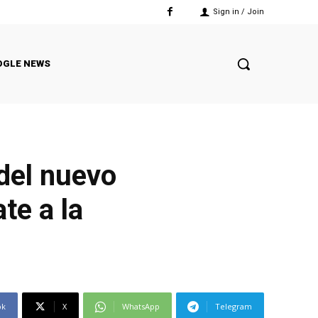
Sign in / Join
OGLE NEWS
 del nuevo
te a la
ok
X
WhatsApp
Telegram