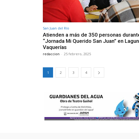
San Juan del Río
Atienden a más de 350 personas durant
“Jornada Mi Querido San Juan” en Lagu
Vaquerías
redaccion
-
25 febrero, 2025
1
2
3
4