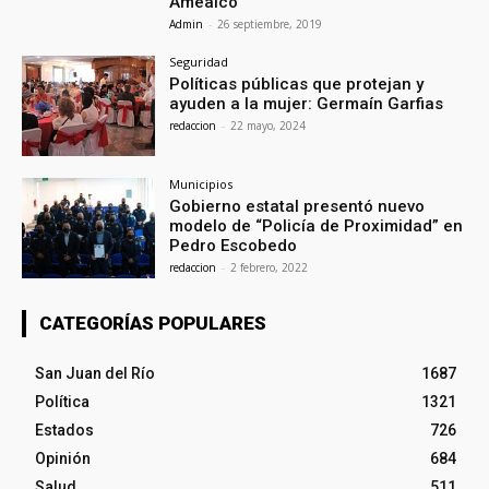
Amealco
Admin
-
26 septiembre, 2019
Seguridad
Políticas públicas que protejan y
ayuden a la mujer: Germaín Garfias
redaccion
-
22 mayo, 2024
Municipios
Gobierno estatal presentó nuevo
modelo de “Policía de Proximidad” en
Pedro Escobedo
redaccion
-
2 febrero, 2022
CATEGORÍAS POPULARES
San Juan del Río
1687
Política
1321
Estados
726
Opinión
684
Salud
511