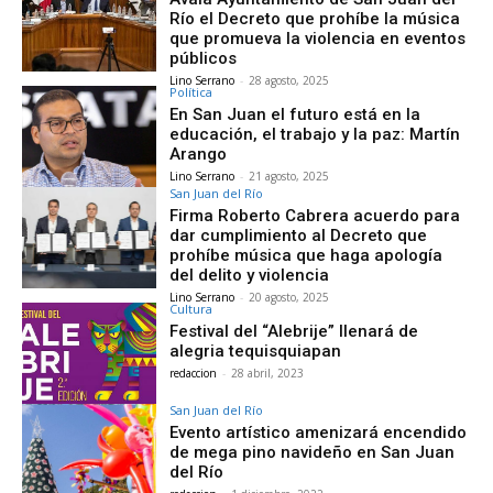
Río el Decreto que prohíbe la música
que promueva la violencia en eventos
públicos
Lino Serrano
-
28 agosto, 2025
Política
En San Juan el futuro está en la
educación, el trabajo y la paz: Martín
Arango
Lino Serrano
-
21 agosto, 2025
San Juan del Río
Firma Roberto Cabrera acuerdo para
dar cumplimiento al Decreto que
prohíbe música que haga apología
del delito y violencia
Lino Serrano
-
20 agosto, 2025
Cultura
Festival del “Alebrije” llenará de
alegria tequisquiapan
redaccion
-
28 abril, 2023
San Juan del Río
Evento artístico amenizará encendido
de mega pino navideño en San Juan
del Río