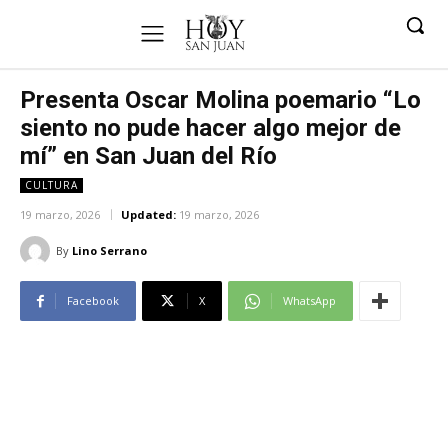
Presenta Oscar Molina poemario “Lo
siento no pude hacer algo mejor de
mí” en San Juan del Río
CULTURA
19 marzo, 2026
Updated:
19 marzo, 2026
By
Lino Serrano
Facebook
X
WhatsApp