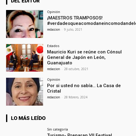
DEL EDITOR
Opinión
¡MAESTROS TRAMPOSOS!
#verdadesqueacomodaneincomodandel
redaccion
-
9 julio, 2021
Estados
Mauricio Kuri se reúne con Cónsul
General de Japón en León,
Guanajuato
redaccion
-
28 octubre, 2021
Opinión
Por si usted no sabía… La Casa de
Cristal
redaccion
-
28 febrero, 2024
LO MÁS LEÍDO
Sin categoría
Turismo- Preparan VII Festival