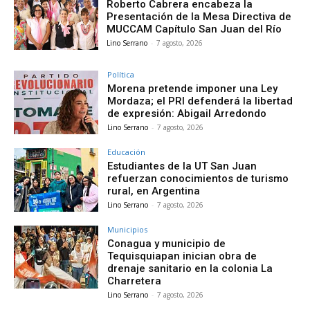
Roberto Cabrera encabeza la
Presentación de la Mesa Directiva de
MUCCAM Capítulo San Juan del Río
Lino Serrano
-
7 agosto, 2026
Política
Morena pretende imponer una Ley
Mordaza; el PRI defenderá la libertad
de expresión: Abigail Arredondo
Lino Serrano
-
7 agosto, 2026
Educación
Estudiantes de la UT San Juan
refuerzan conocimientos de turismo
rural, en Argentina
Lino Serrano
-
7 agosto, 2026
Municipios
Conagua y municipio de
Tequisquiapan inician obra de
drenaje sanitario en la colonia La
Charretera
Lino Serrano
-
7 agosto, 2026