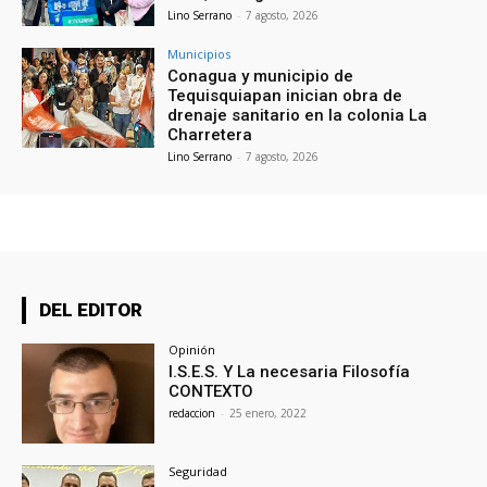
Lino Serrano
-
7 agosto, 2026
Municipios
Conagua y municipio de
Tequisquiapan inician obra de
drenaje sanitario en la colonia La
Charretera
Lino Serrano
-
7 agosto, 2026
DEL EDITOR
Opinión
I.S.E.S. Y La necesaria Filosofía
CONTEXTO
redaccion
-
25 enero, 2022
Seguridad