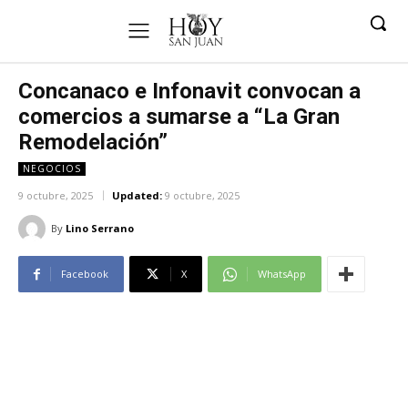
Concanaco e Infonavit convocan a
comercios a sumarse a “La Gran
Remodelación”
NEGOCIOS
9 octubre, 2025
Updated:
9 octubre, 2025
By
Lino Serrano
Facebook
X
WhatsApp