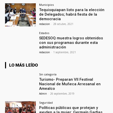
Municipios
Tequisquiapan listo para la elección
de Delegados; habrá fiesta de la
democracia
redaccion
-
28 octubre, 2021
Estados
SEDESOQ muestra logros obtenidos
con sus programas durante esta
administración
redaccion
-
1 septiembre, 2021
LO MÁS LEÍDO
Sin categoría
Turismo- Preparan VII Festival
Nacional de Muñeca Arresanal en
Amealco
Admin
-
26 septiembre, 2019
Seguridad
Políticas públicas que protejan y
ayuden a la mujer: Germaín Garfias