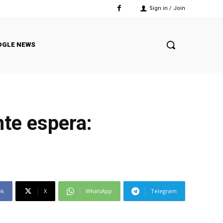
Sign in / Join
OGLE NEWS
te espera:
ok
X
WhatsApp
Telegram