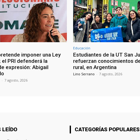
Educación
retende imponer una Ley
Estudiantes de la UT San J
 el PRI defenderá la
refuerzan conocimientos d
de expresión: Abigail
rural, en Argentina
do
Lino Serrano
-
7 agosto, 2026
-
7 agosto, 2026
 LEÍDO
CATEGORÍAS POPULARES