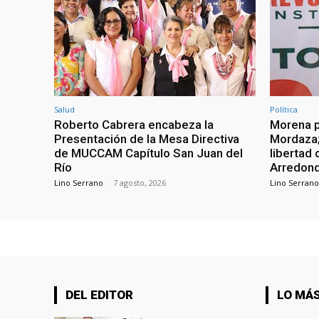
Salud
Política
Roberto Cabrera encabeza la
Morena p
Presentación de la Mesa Directiva
Mordaza;
de MUCCAM Capítulo San Juan del
libertad 
Río
Arredon
Lino Serrano
-
7 agosto, 2026
Lino Serrano
DEL EDITOR
LO MÁS