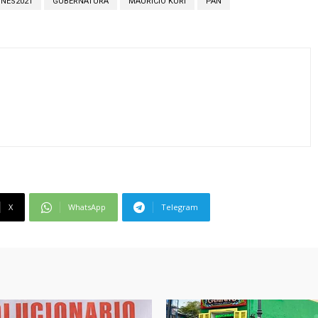
ONES2021
GUBERNATURA
MAURICIO KURI
PAN
X
WhatsApp
Telegram