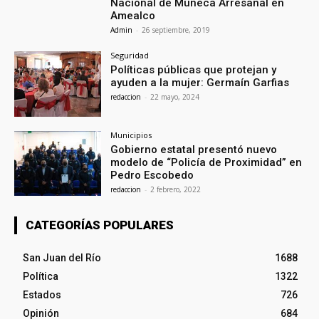
Nacional de Muñeca Arresanal en
Amealco
Admin
-
26 septiembre, 2019
Seguridad
Políticas públicas que protejan y
ayuden a la mujer: Germaín Garfias
redaccion
-
22 mayo, 2024
Municipios
Gobierno estatal presentó nuevo
modelo de “Policía de Proximidad” en
Pedro Escobedo
redaccion
-
2 febrero, 2022
CATEGORÍAS POPULARES
San Juan del Río
1688
Política
1322
Estados
726
Opinión
684