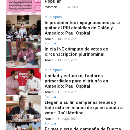
Popular
redaccion
-
9 julio, 2021
Municipios
Improcedentes impugnaciones para
quitar al PRI alcaldías de Colón y
Amealco: Paul Ospital
Admin
-
18 junio, 2021
Política
Inicia INE cómputo de votos de
circunscripción plurinominal
Admin
-
13 junio, 2021
Municipios
Unidad y esfuerzo, factores
primordiales para el triunfo en
Amealco: Paul Ospital
Admin
-
11 junio, 2021
Política
Llegan a su fin campañas tenues y
todo está en manos de quien acuda a
votar: Raúl Merling
Admin
-
31 mayo, 2021
Política
Primer cierre de campaña de Fuerza