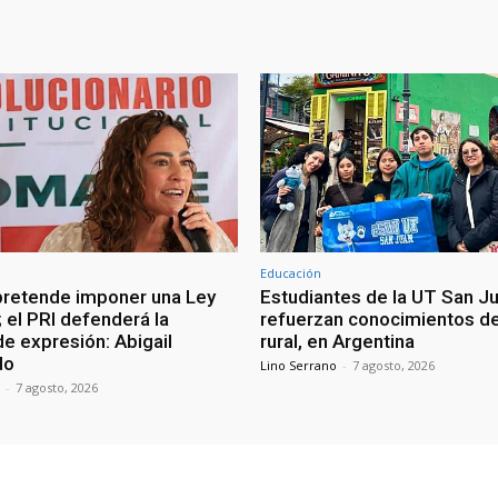
Educación
retende imponer una Ley
Estudiantes de la UT San J
 el PRI defenderá la
refuerzan conocimientos d
de expresión: Abigail
rural, en Argentina
do
Lino Serrano
-
7 agosto, 2026
-
7 agosto, 2026