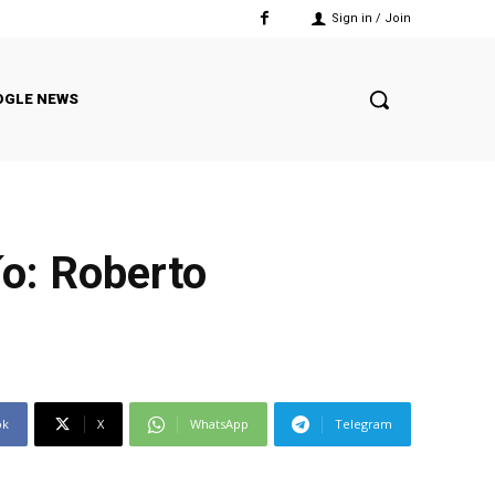
Sign in / Join
OGLE NEWS
ío: Roberto
ok
X
WhatsApp
Telegram