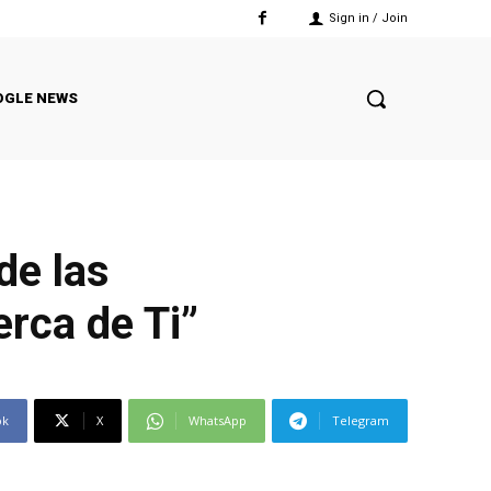
Sign in / Join
OGLE NEWS
de las
rca de Ti”
ok
X
WhatsApp
Telegram