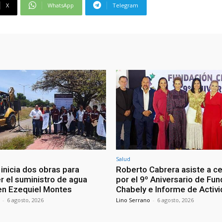
X
WhatsApp
Telegram
Salud
inicia dos obras para
Roberto Cabrera asiste a c
r el suministro de agua
por el 9º Aniversario de Fu
en Ezequiel Montes
Chabely e Informe de Activ
-
6 agosto, 2026
Lino Serrano
-
6 agosto, 2026