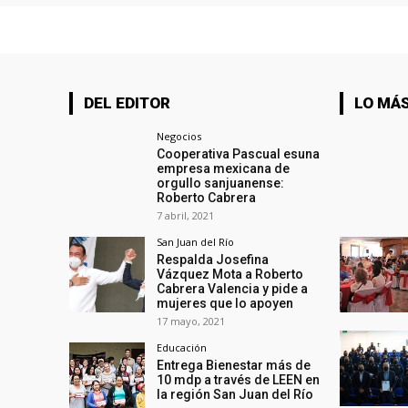
DEL EDITOR
LO MÁS
Negocios
Cooperativa Pascual esuna
empresa mexicana de
orgullo sanjuanense:
Roberto Cabrera
7 abril, 2021
San Juan del Río
Respalda Josefina
Vázquez Mota a Roberto
Cabrera Valencia y pide a
mujeres que lo apoyen
17 mayo, 2021
Educación
Entrega Bienestar más de
10 mdp a través de LEEN en
la región San Juan del Río