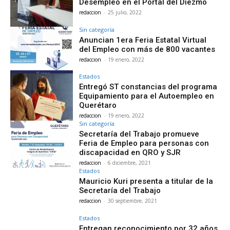
Desempleo en el Portal del Diezmo
redaccion
-
25 julio, 2022
Sin categoría
Anuncian 1era Feria Estatal Virtual
del Empleo con más de 800 vacantes
redaccion
-
19 enero, 2022
Estados
Entregó ST constancias del programa
Equipamiento para el Autoempleo en
Querétaro
redaccion
-
19 enero, 2022
Sin categoría
Secretaría del Trabajo promueve
Feria de Empleo para personas con
discapacidad en QRO y SJR
redaccion
-
6 diciembre, 2021
Estados
Mauricio Kuri presenta a titular de la
Secretaría del Trabajo
redaccion
-
30 septiembre, 2021
Estados
Entregan reconocimiento por 32 años