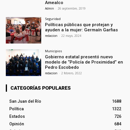
Amealco
Admin
-
26 septiembre, 2019
Seguridad
Políticas públicas que protejan y
ayuden a la mujer: Germaín Garfias
redaccion
-
22 mayo, 2024
Municipios
Gobierno estatal presentó nuevo
modelo de “Policía de Proximidad” en
Pedro Escobedo
redaccion
-
2 febrero, 2022
CATEGORÍAS POPULARES
San Juan del Río
1688
Política
1322
Estados
726
Opinión
684